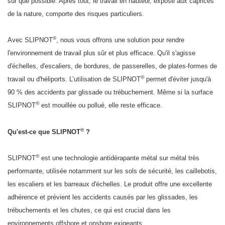
sûr que possible. Après tout, le travail en hauteur, exposé aux caprices
de la nature, comporte des risques particuliers.
®
Avec SLIPNOT
, nous vous offrons une solution pour rendre
l'environnement de travail plus sûr et plus efficace. Qu'il s'agisse
d'échelles, d'escaliers, de bordures, de passerelles, de plates-formes de
®
travail ou d'héliports. L’utilisation de SLIPNOT
permet d'éviter jusqu'à
90 % des accidents par glissade ou trébuchement. Même si la surface
®
SLIPNOT
est mouillée ou pollué, elle reste efficace.
®
Qu'est-ce que SLIPNOT
?
®
SLIPNOT
est une technologie antidérapante métal sur métal très
performante, utilisée notamment sur les sols de sécurité, les caillebotis,
les escaliers et les barreaux d'échelles. Le produit offre une excellente
adhérence et prévient les accidents causés par les glissades, les
trébuchements et les chutes, ce qui est crucial dans les
environnements offshore et onshore exigeants.